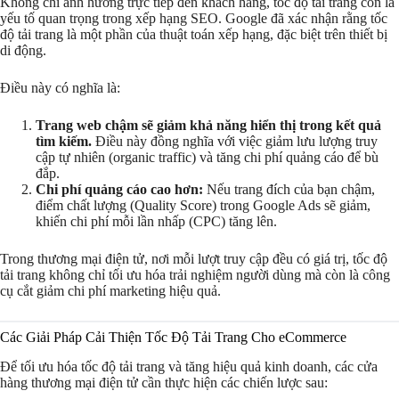
Không chỉ ảnh hưởng trực tiếp đến khách hàng, tốc độ tải trang còn là
yếu tố quan trọng trong xếp hạng SEO. Google đã xác nhận rằng tốc
độ tải trang là một phần của thuật toán xếp hạng, đặc biệt trên thiết bị
di động.
Điều này có nghĩa là:
Trang web chậm sẽ giảm khả năng hiển thị trong kết quả
tìm kiếm.
Điều này đồng nghĩa với việc giảm lưu lượng truy
cập tự nhiên (organic traffic) và tăng chi phí quảng cáo để bù
đắp.
Chi phí quảng cáo cao hơn:
Nếu trang đích của bạn chậm,
điểm chất lượng (Quality Score) trong Google Ads sẽ giảm,
khiến chi phí mỗi lần nhấp (CPC) tăng lên.
Trong thương mại điện tử, nơi mỗi lượt truy cập đều có giá trị, tốc độ
tải trang không chỉ tối ưu hóa trải nghiệm người dùng mà còn là công
cụ cắt giảm chi phí marketing hiệu quả.
Các Giải Pháp Cải Thiện Tốc Độ Tải Trang Cho eCommerce
Để tối ưu hóa tốc độ tải trang và tăng hiệu quả kinh doanh, các cửa
hàng thương mại điện tử cần thực hiện các chiến lược sau: