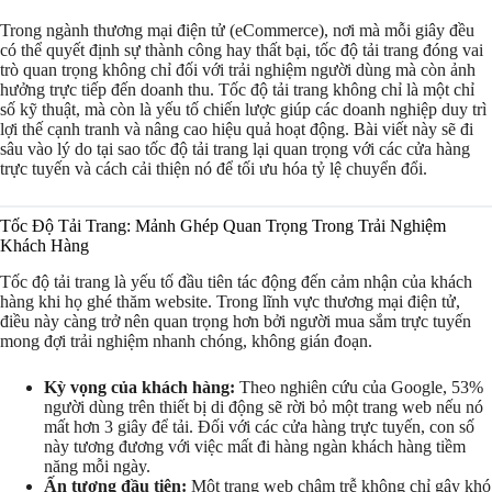
Trong ngành thương mại điện tử (eCommerce), nơi mà mỗi giây đều
có thể quyết định sự thành công hay thất bại, tốc độ tải trang đóng vai
trò quan trọng không chỉ đối với trải nghiệm người dùng mà còn ảnh
hưởng trực tiếp đến doanh thu. Tốc độ tải trang không chỉ là một chỉ
số kỹ thuật, mà còn là yếu tố chiến lược giúp các doanh nghiệp duy trì
lợi thế cạnh tranh và nâng cao hiệu quả hoạt động. Bài viết này sẽ đi
sâu vào lý do tại sao tốc độ tải trang lại quan trọng với các cửa hàng
trực tuyến và cách cải thiện nó để tối ưu hóa tỷ lệ chuyển đổi.
Tốc Độ Tải Trang: Mảnh Ghép Quan Trọng Trong Trải Nghiệm
Khách Hàng
Tốc độ tải trang là yếu tố đầu tiên tác động đến cảm nhận của khách
hàng khi họ ghé thăm website. Trong lĩnh vực thương mại điện tử,
điều này càng trở nên quan trọng hơn bởi người mua sắm trực tuyến
mong đợi trải nghiệm nhanh chóng, không gián đoạn.
Kỳ vọng của khách hàng:
Theo nghiên cứu của Google, 53%
người dùng trên thiết bị di động sẽ rời bỏ một trang web nếu nó
mất hơn 3 giây để tải. Đối với các cửa hàng trực tuyến, con số
này tương đương với việc mất đi hàng ngàn khách hàng tiềm
năng mỗi ngày.
Ấn tượng đầu tiên:
Một trang web chậm trễ không chỉ gây khó