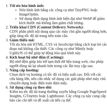
Tối ưu hóa hình ảnh:
Nén hình ảnh bằng các công cụ như TinyPNG hoặc
ImageOptim.
Sử dụng định dạng hình ảnh hiện đại như WebP để giảm
kích thước mà không làm giảm chất lượng.
Triển khai CDN (Content Delivery Network):
CDN phân phối nội dung qua các máy chủ gần người dùng hơn,
giúp tăng tốc độ tải trang trên toàn cầu.
Giảm thiểu mã:
Tối ưu hóa mã HTML, CSS và JavaScript bằng cách loại bỏ các
đoạn mã không cần thiết. Các công cụ như Minify hoặc
UglifyJS có thể giúp tự động hóa quá trình này.
Kích hoạt bộ nhớ đệm (Caching):
Bộ nhớ đệm giúp lưu trữ tạm thời dữ liệu trang web, cho phép
người dùng tải lại nhanh hơn trong các lần truy cập sau.
Nâng cấp hosting:
Chọn dịch vụ hosting có tốc độ và hiệu suất cao. Đối với các
cửa hàng lớn, nên cân nhắc sử dụng các giải pháp như máy chủ
chuyên dụng hoặc điện toán đám mây.
Sử dụng công cụ theo dõi:
Kiểm tra tốc độ tải trang thường xuyên bằng Google PageSpeed
Insights, GTmetrix hoặc Lighthouse. Các công cụ này cung cấp
báo cáo chi tiết và đề xuất cải tiến cụ thể.