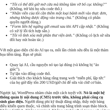
“Tôi có thể đổi giờ mở cửa mà không làm vỡ bố cục không?”
(Không, trừ khi họ sửa code thô.)
“Nhân viên của tôi cần thêm một loại bánh mới vào thực đơn,
nhưng không được động vào trang chủ.”
(Không có phân
quyền người dùng.)
“Form liên hệ ngừng gửi email sau khi API cập nhật.”
(Không
có xử lý lỗi tích hợp sẵn.)
“Tôi vô tình xóa mất phần thư viện ảnh.”
(Không có lịch sử sửa
đổi hay nút hoàn tác.)
Với một giao diện chỉ do AI tạo ra, mỗi lần chỉnh sửa đều là một thảm
họa tiềm tàng. Bạn sẽ phải:
Quay lại AI, cầu nguyện nó tạo lại đúng (và không bị “ảo
giác”).
Tự lặn vào đống code thô.
Giải thích cho khách hàng rằng trang web “miễn phí, lập tức”
của họ giờ đây tốn 200 USD/giờ chỉ để sửa vài chữ cơ bản.
Ngược lại, WordPress nhàm chán một cách tuyệt vời.
Nó là một hệ
thống quản lý nội dung (CMS) trước tiên, không phải công cụ
sinh giao diện.
Người dùng phi kỹ thuật đăng nhập, thấy một bảng
điều khiển quen thuộc, và chỉnh sửa trang bằng trình soạn thảo block.