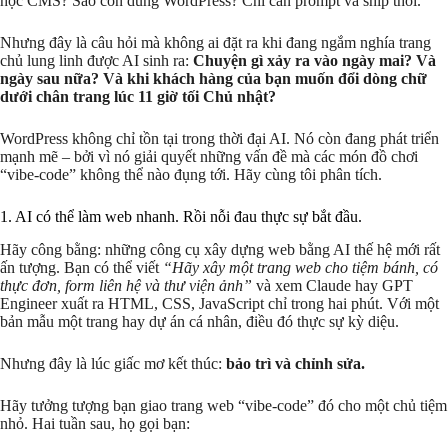
học CMS? Sao còn dùng WordPress? Chỉ cần prompt và ship thôi.”
Nhưng đây là câu hỏi mà không ai đặt ra khi đang ngắm nghía trang
chủ lung linh được AI sinh ra:
Chuyện gì xảy ra vào ngày mai? Và
ngày sau nữa? Và khi khách hàng của bạn muốn đổi dòng chữ
dưới chân trang lúc 11 giờ tối Chủ nhật?
WordPress không chỉ tồn tại trong thời đại AI. Nó còn đang phát triển
mạnh mẽ – bởi vì nó giải quyết những vấn đề mà các món đồ chơi
“vibe-code” không thể nào đụng tới. Hãy cùng tôi phân tích.
1. AI có thể làm web nhanh. Rồi nỗi đau thực sự bắt đầu.
Hãy công bằng: những công cụ xây dựng web bằng AI thế hệ mới rất
ấn tượng. Bạn có thể viết
“Hãy xây một trang web cho tiệm bánh, có
thực đơn, form liên hệ và thư viện ảnh”
và xem Claude hay GPT
Engineer xuất ra HTML, CSS, JavaScript chỉ trong hai phút. Với một
bản mẫu một trang hay dự án cá nhân, điều đó thực sự kỳ diệu.
Nhưng đây là lúc giấc mơ kết thúc:
bảo trì và chỉnh sửa.
Hãy tưởng tượng bạn giao trang web “vibe-code” đó cho một chủ tiệm
nhỏ. Hai tuần sau, họ gọi bạn: