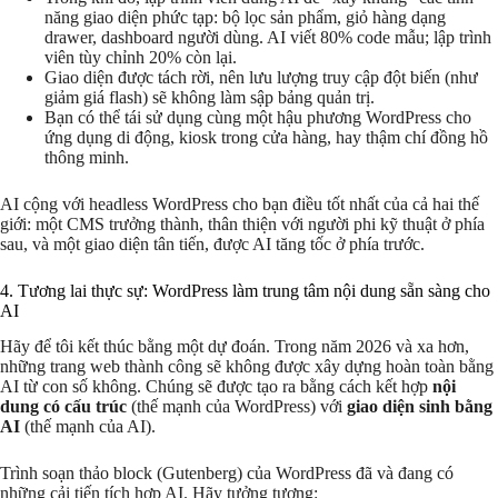
năng giao diện phức tạp: bộ lọc sản phẩm, giỏ hàng dạng
drawer, dashboard người dùng. AI viết 80% code mẫu; lập trình
viên tùy chỉnh 20% còn lại.
Giao diện được tách rời, nên lưu lượng truy cập đột biến (như
giảm giá flash) sẽ không làm sập bảng quản trị.
Bạn có thể tái sử dụng cùng một hậu phương WordPress cho
ứng dụng di động, kiosk trong cửa hàng, hay thậm chí đồng hồ
thông minh.
AI cộng với headless WordPress cho bạn điều tốt nhất của cả hai thế
giới: một CMS trưởng thành, thân thiện với người phi kỹ thuật ở phía
sau, và một giao diện tân tiến, được AI tăng tốc ở phía trước.
4. Tương lai thực sự: WordPress làm trung tâm nội dung sẵn sàng cho
AI
Hãy để tôi kết thúc bằng một dự đoán. Trong năm 2026 và xa hơn,
những trang web thành công sẽ không được xây dựng hoàn toàn bằng
AI từ con số không. Chúng sẽ được tạo ra bằng cách kết hợp
nội
dung có cấu trúc
(thế mạnh của WordPress) với
giao diện sinh bằng
AI
(thế mạnh của AI).
Trình soạn thảo block (Gutenberg) của WordPress đã và đang có
những cải tiến tích hợp AI. Hãy tưởng tượng: