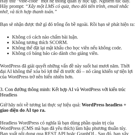
Hãy thử “vibe-code” một hệ thống quản lý học tập. Nghiêm túc đấy.
Hãy prompt:
“Xây một LMS có quiz, theo dõi tiến trình, email nhắc
nhở, và tích hợp thanh toán.”
Bạn sẽ nhận được thứ gì đó trông ổn bề ngoài. Rồi bạn sẽ phát hiện ra:
Không có cách nào chấm bài luận.
Không tương thích SCORM.
Không thể đặt lại mật khẩu cho học viên nếu không code.
Không có bảng báo cáo dành cho giảng viên.
WordPress đã giải quyết những vấn đề này suốt hai mươi năm. Thời
đại AI không thể xóa bỏ lợi thế đi trước đó – nó càng khiến sự tiện lợi
của WordPress trở nên hiển nhiên hơn.
3. Con đường thông minh: Kết hợp AI và WordPress với kiến trúc
Headless
Giờ hãy nói về tương lai thực sự hiệu quả:
WordPress headless +
giao diện do AI tạo ra.
Headless WordPress có nghĩa là bạn dùng phần quản trị của
WordPress (CMS mà bạn đã yêu thích) làm hậu phương thuần túy.
Bạn xuất nội dung qua REST API hoặc GraphQL. Sau đó, bạn xây