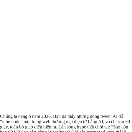
Chúng ta đang ở năm 2026. Bạn đã thấy những dòng tweet. Ai đó
“vibe-code” một trang web thương mại điện tử bằng AI, và chỉ sau 30
giây, toàn bộ giao diện hiện ra. Làn sóng hype thật chói tai: “Sao còn