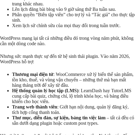
trang khác nhau.
Lên lịch đăng bài blog vào 9 giờ sáng thứ Ba tuần sau.
Phân quyền “Biên tập viên” cho trợ lý và “Tác giả” cho thực tập
sinh.
Xem lịch sử chỉnh sửa của mọi thay đổi trong tuần trước.
WordPress mang lại tất cả những điều đó trong vòng năm phút, không
cần một dòng code nào.
Nhưng sức mạnh thực sự đến từ hệ sinh thái plugin. Vào năm 2026,
WordPress hỗ trợ:
Thương mại điện tử
: WooCommerce xử lý biến thể sản phẩm,
tồn kho, thuế, và vùng vận chuyển – những thứ mà bạn mất
hàng tháng trời để xây từ đầu.
Hệ thống quản lý học tập (LMS)
: LearnDash hay TutorLMS
cung cấp bài quiz, chứng chỉ, lộ trình khóa học, và bảng điều
khiển cho học viên.
Trang web thành viên
: Giới hạn nội dung, quản lý đăng ký,
tích hợp cổng thanh toán.
Thư mục, diễn đàn, sự kiện, bảng tin việc làm
– tất cả đều có
sẵn dưới dạng plugin hoặc custom post types.