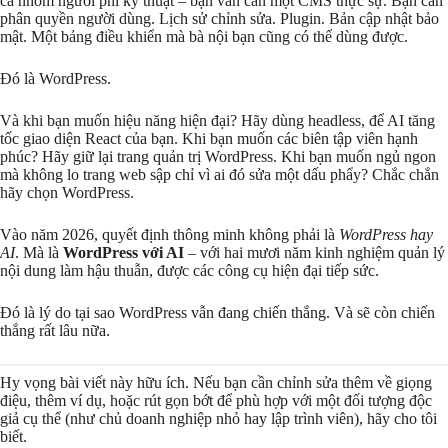
cả nhóm người phi kỹ thuật – bạn vẫn cần một CMS thực sự. Bạn cần
phân quyền người dùng. Lịch sử chỉnh sửa. Plugin. Bản cập nhật bảo
mật. Một bảng điều khiển mà bà nội bạn cũng có thể dùng được.
Đó là WordPress.
Và khi bạn muốn hiệu năng hiện đại? Hãy dùng headless, để AI tăng
tốc giao diện React của bạn. Khi bạn muốn các biên tập viên hạnh
phúc? Hãy giữ lại trang quản trị WordPress. Khi bạn muốn ngủ ngon
mà không lo trang web sập chỉ vì ai đó sửa một dấu phẩy? Chắc chắn
hãy chọn WordPress.
Vào năm 2026, quyết định thông minh không phải là
WordPress hay
AI
. Mà là
WordPress với AI
– với hai mươi năm kinh nghiệm quản lý
nội dung làm hậu thuẫn, được các công cụ hiện đại tiếp sức.
Đó là lý do tại sao WordPress vẫn đang chiến thắng. Và sẽ còn chiến
thắng rất lâu nữa.
Hy vọng bài viết này hữu ích. Nếu bạn cần chỉnh sửa thêm về giọng
điệu, thêm ví dụ, hoặc rút gọn bớt để phù hợp với một đối tượng độc
giả cụ thể (như chủ doanh nghiệp nhỏ hay lập trình viên), hãy cho tôi
biết.