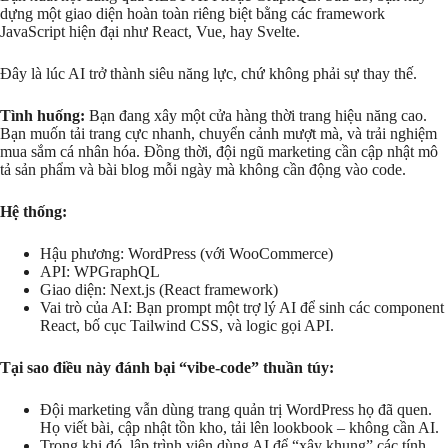
dựng một giao diện hoàn toàn riêng biệt bằng các framework
JavaScript hiện đại như React, Vue, hay Svelte.
Đây là lúc AI trở thành siêu năng lực, chứ không phải sự thay thế.
Tình huống:
Bạn đang xây một cửa hàng thời trang hiệu năng cao.
Bạn muốn tải trang cực nhanh, chuyển cảnh mượt mà, và trải nghiệm
mua sắm cá nhân hóa. Đồng thời, đội ngũ marketing cần cập nhật mô
tả sản phẩm và bài blog mỗi ngày mà không cần động vào code.
Hệ thống:
Hậu phương: WordPress (với WooCommerce)
API: WPGraphQL
Giao diện: Next.js (React framework)
Vai trò của AI: Bạn prompt một trợ lý AI để sinh các component
React, bố cục Tailwind CSS, và logic gọi API.
Tại sao điều này đánh bại “vibe-code” thuần túy:
Đội marketing vẫn dùng trang quản trị WordPress họ đã quen.
Họ viết bài, cập nhật tồn kho, tải lên lookbook – không cần AI.
Trong khi đó, lập trình viên dùng AI để “xây khung” các tính