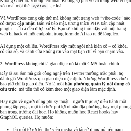
Không GitHub. Không terminal. Không sợ phá vỡ cả trang web vì bạn
xóa mất một thẻ
lạc loài.
</div>
Và WordPress cung cấp thứ mà không một trang web “vibe-code” nào
có được:
cập nhật
. Bản vá bảo mật, tương thích PHP, bản cập nhật
plugin – tất cả đều được xử lý. Bạn sẽ không thức dậy với một trang
web bị hack vì một endpoint trong form do AI tạo ra để lỏng lẻo.
AI dựng một cái lều. WordPress xây một ngôi nhà kiên cố – có khóa,
có cửa sổ, và cánh cửa không rơi vào mặt bạn chỉ vì bạn chạm vào.
2. WordPress không chỉ là giao diện: nó là một CMS hoàn chỉnh
Đây là sai lầm mà giới công nghệ trên Twitter thường mắc phải: họ
đánh giá WordPress qua giao diện mặc định. Nhưng WordPress chưa
bao giờ chỉ là giao diện. Nó là một
hậu phương quản lý nội dung có
cấu trúc
, mà tiện thể có kèm theo một giao diện làm mặc định.
Hãy nghĩ về người dùng phi kỹ thuật – người thực sự điều hành một
phòng tập yoga, một tổ chức phi lợi nhuận địa phương, hay một phòng
ban trong trường đại học. Họ không muốn học React hooks hay
GraphQL queries. Họ muốn:
Tải một tờ rơi lên thư viện media và tái sử dụng nó trên năm