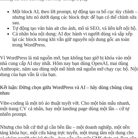
Một block AI, theo lời prompt, tự động tạo ra bố cục tùy chỉnh –
nhưng lưu nó dưới dạng các block thực để bạn có thể chỉnh sửa
sau.
Tự động tạo văn bản alt cho ảnh, mô tả SEO, và liên kết nội bộ.
Cá nhân hóa nội dung: AI đọc hành vi người dùng và sắp xếp
lại các block trong khi vẫn giữ nguyên nội dung gốc an toàn
trong WordPress.
Vì WordPress là mã nguồn mở, bạn không bao giờ bị khóa vào một
nhà cung cấp AI duy nhất. Hôm nay bạn dùng OpenAI, mai dùng
Anthropic, năm sau dùng một mô hình mã nguồn mở chạy cục bộ. Nội
dung của bạn vẫn là của bạn.
Kết luận: Đừng chọn giữa WordPress và AI – hãy dùng chúng cùng
nhau
Vibe-coding là một trò ảo thuật tuyệt vời. Cho một bản mẫu nhanh,
một trang CV cá nhân, hay một landing page dùng một lần – cứ tự
nhiên prompt.
Nhưng cho bất cứ thứ gì cần bền lâu – một doanh nghiệp, một nền
tảng khóa học, một cửa hàng trực tuyến, một trung tâm nội dung cho